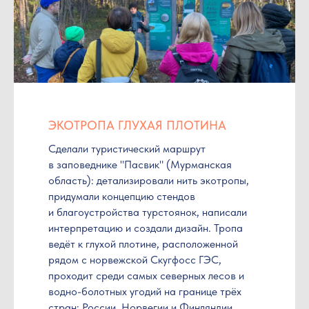
ЭКОТРОПА ГЛУХАЯ ПЛОТИНА
Сделали туристический маршрут
в заповеднике "Пасвик" (Мурманская
область): детализировали нить экотропы,
придумали концепцию стендов
и благоустройства турстоянок, написали
интерпретацию и создали дизайн. Тропа
ведёт к глухой плотине, расположенной
рядом с норвежской Скугфосс ГЭС,
проходит среди самых северных лесов и
водно-болотных угодий на границе трёх
стран: России, Норвегии и Финляндии.